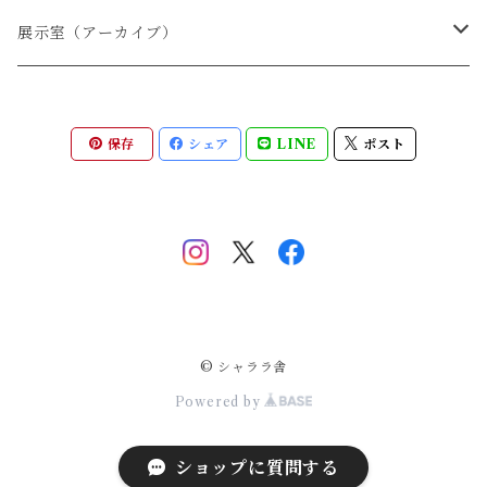
展示室（アーカイブ）
季節限定
保存
シェア
LINE
ポスト
１月
猫スペシャル
２月
３月
４月
© シャララ舎
Powered by
５月
ショップに質問する
６月