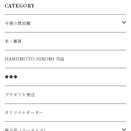
CATEGORY
今週の琥珀糖
スタンダード
本・雑貨
季節の限定
HASHIMOTO HIROMI 作品
◆◆◆
プチギフト受注
オリジナルオーダー
展示室（アーカイブ）