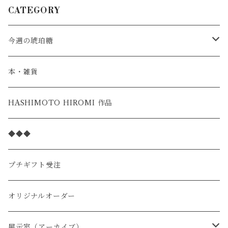
CATEGORY
今週の琥珀糖
スタンダード
本・雑貨
季節の限定
HASHIMOTO HIROMI 作品
◆◆◆
プチギフト受注
オリジナルオーダー
展示室（アーカイブ）