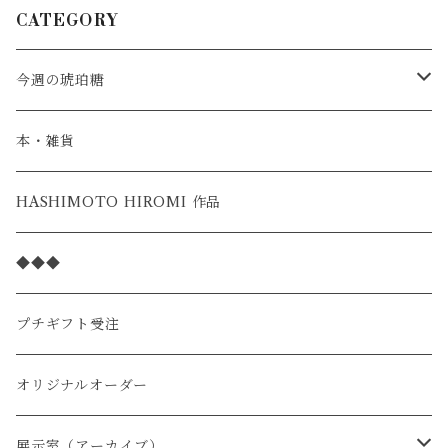
CATEGORY
今週の琥珀糖
スタンダード
本・雑貨
季節の限定
HASHIMOTO HIROMI 作品
◆◆◆
プチギフト受注
オリジナルオーダー
展示室（アーカイブ）