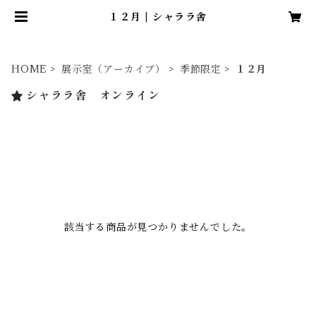
１２月 | シャララ舎
HOME
展示室（アーカイブ）
季節限定
１２月
シャララ舎 オンライン
該当する商品が見つかりませんでした。