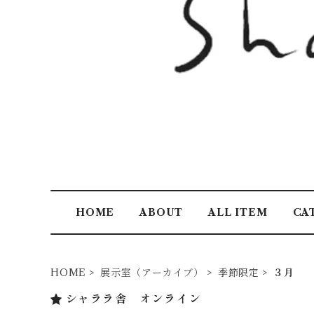
HOME
ABOUT
ALL ITEM
CA
HOME
展示室（アーカイブ）
季節限定
３月
シャララ舎 オンライン