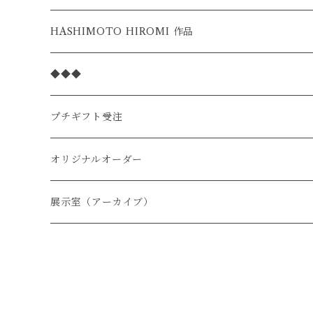
季節の限定
HASHIMOTO HIROMI 作品
◆◆◆
プチギフト受注
オリジナルオーダー
展示室（アーカイブ）
季節限定
１月
猫スペシャル