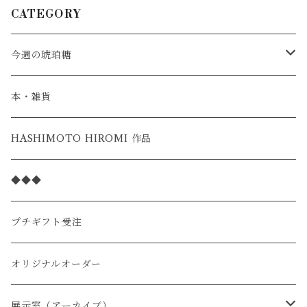
CATEGORY
今週の琥珀糖
スタンダード
本・雑貨
季節の限定
HASHIMOTO HIROMI 作品
◆◆◆
プチギフト受注
オリジナルオーダー
展示室（アーカイブ）