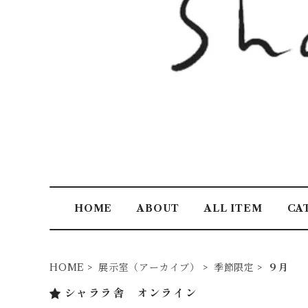
HOME
ABOUT
ALL ITEM
CA
HOME
展示室（アーカイブ）
季節限定
９月
シャララ舎 オンライン