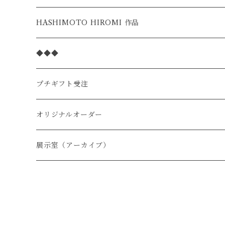
季節の限定
HASHIMOTO HIROMI 作品
◆◆◆
プチギフト受注
オリジナルオーダー
展示室（アーカイブ）
季節限定
１月
猫スペシャル