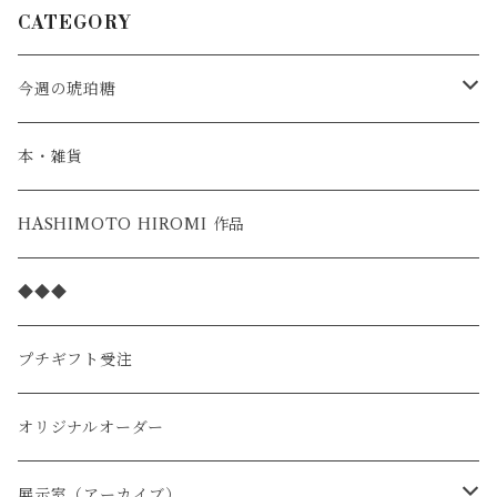
CATEGORY
今週の琥珀糖
スタンダード
本・雑貨
季節の限定
HASHIMOTO HIROMI 作品
◆◆◆
プチギフト受注
オリジナルオーダー
展示室（アーカイブ）