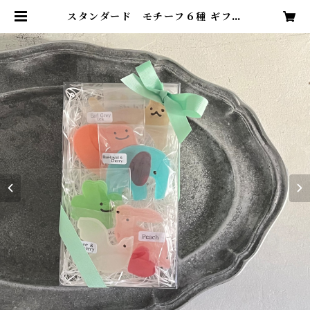
スタンダード モチーフ６種 ギフト
box | シャララ舎