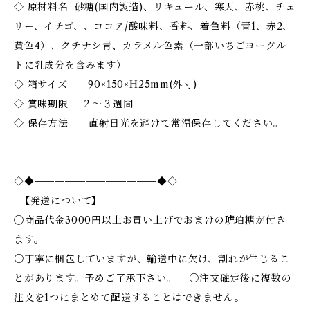
◇ 原材料名 砂糖(国内製造)、リキュール、寒天、赤桃、チェ
リー、イチゴ、、ココア/酸味料、香料、着色料（青1、赤2、
黄色4）、クチナシ青、カラメル色素（一部いちごヨーグル
トに乳成分を含みます）
◇ 箱サイズ 90×150×H25mm(外寸)
◇ 賞味期限 ２〜３週間
◇ 保存方法 直射日光を避けて常温保存してください。
◇◆━━━━━━━━━━━━◆◇
【発送について】
◯商品代金3000円以上お買い上げでおまけの琥珀糖が付き
ます。
○丁寧に梱包していますが、輸送中に欠け、割れが生じるこ
とがあります。予めご了承下さい。 ○注文確定後に複数の
注文を1つにまとめて配送することはできません。