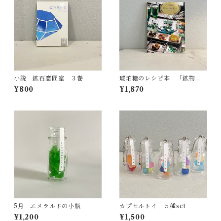
小説 鉱石意匠室 ３巻
琥珀糖のレシピ本 「鉱物の
お菓子」
¥800
¥1,870
5月 エメラルドの小瓶
カプセルトイ ５種set
¥1,200
¥1,500