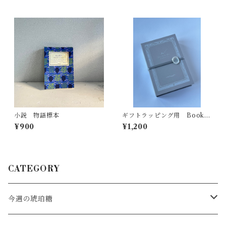
小説 物語標本
ギフトラッピング用 Book b
ox
¥900
¥1,200
CATEGORY
今週の琥珀糖