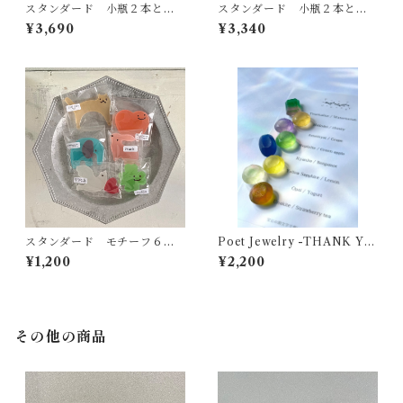
スタンダード 小瓶２本とモ
スタンダード 小瓶２本とモ
チーフ６種 ギフトbox
チーフ６種set 箱なし
¥3,690
¥3,340
スタンダード モチーフ６種s
Poet Jewelry -THANK YO
et 箱なし
U-
¥1,200
¥2,200
その他の商品