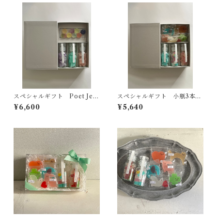
スペシャルギフト Poet Jew
スペシャルギフト 小瓶3本と
elry
モチーフ６種
¥6,600
¥5,640