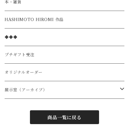
スタンダード
本・雑貨
季節の限定
HASHIMOTO HIROMI 作品
◆◆◆
プチギフト受注
オリジナルオーダー
展示室（アーカイブ）
季節限定
商品一覧に戻る
１月
猫スペシャル